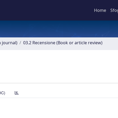
Home
Sfo
a journal)
03.2 Recensione (Book or article review)
DC)