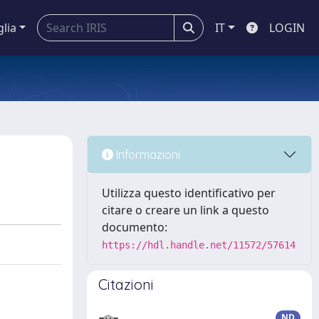
glia
IT
LOGIN
Informazioni
Utilizza questo identificativo per
citare o creare un link a questo
documento:
https://hdl.handle.net/11572/57614
Citazioni
ND