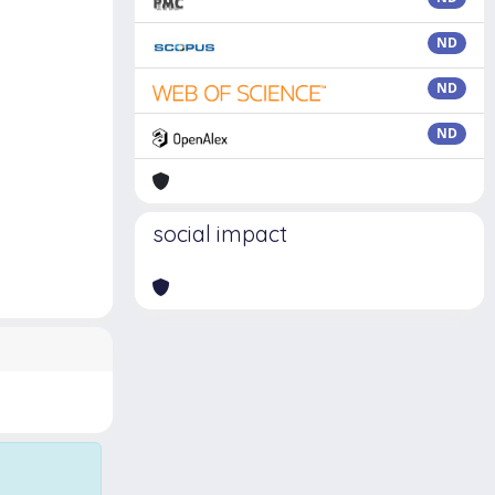
ND
ND
ND
social impact