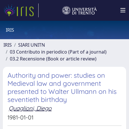
IRIS
IRIS
SIARI UNITN
03 Contributo in periodico (Part of a journal)
03.2 Recensione (Book or article review)
Authority and power: studies on
Medieval law and government
presented to Walter Ullmann on his
seventieth birthday
Quaglioni, Diego
1981-01-01