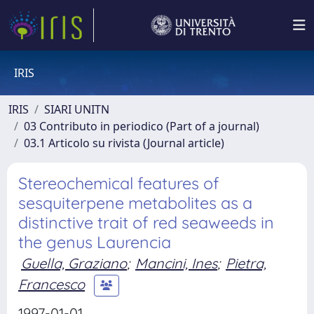
IRIS
IRIS
SIARI UNITN
03 Contributo in periodico (Part of a journal)
03.1 Articolo su rivista (Journal article)
Stereochemical features of
sesquiterpene metabolites as a
distinctive trait of red seaweeds in
the genus Laurencia
Guella, Graziano
;
Mancini, Ines
;
Pietra,
Francesco
1997-01-01