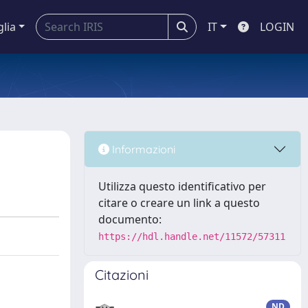
glia
IT
LOGIN
Informazioni
Utilizza questo identificativo per
citare o creare un link a questo
documento:
https://hdl.handle.net/11572/57311
Citazioni
ND