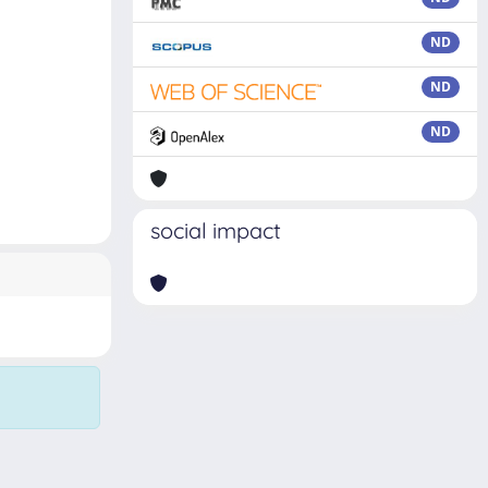
ND
ND
ND
social impact