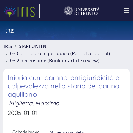
IRIS
IRIS
SIARI UNITN
03 Contributo in periodico (Part of a journal)
03.2 Recensione (Book or article review)
Iniuria cum damno: antigiuridicità e
colpevolezza nella storia del danno
aquiliano
Miglietta, Massimo
2005-01-01
Scheda breve
Scheda completa