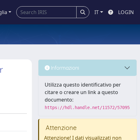
glia
IT
LOGIN
r
Informazioni
Utilizza questo identificativo per
citare o creare un link a questo
documento:
https://hdl.handle.net/11572/57095
Attenzione
Attenzione! I dati visualizzati non