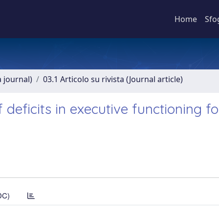
Home
Sfo
a journal)
03.1 Articolo su rivista (Journal article)
deficits in executive functioning fo
DC)