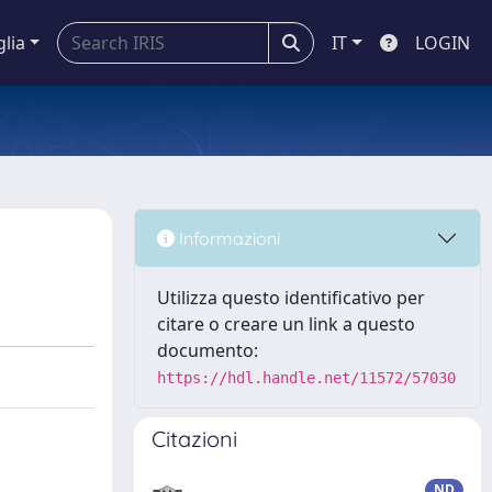
glia
IT
LOGIN
Informazioni
Utilizza questo identificativo per
citare o creare un link a questo
documento:
https://hdl.handle.net/11572/57030
Citazioni
ND