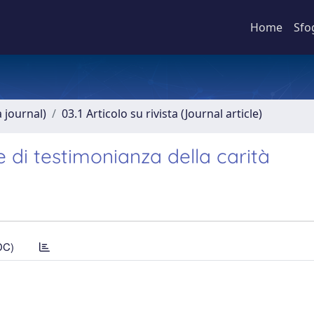
Home
Sfo
a journal)
03.1 Articolo su rivista (Journal article)
e di testimonianza della carità
DC)