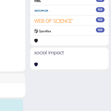
ND
ND
ND
social impact