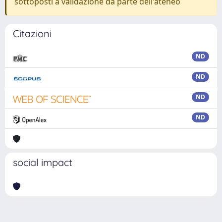
sottoposti a validazione da parte dell'ateneo
Citazioni
ND
ND
ND
ND
social impact