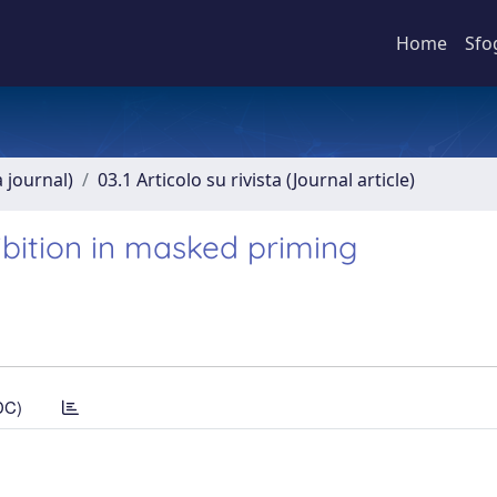
Home
Sfo
a journal)
03.1 Articolo su rivista (Journal article)
ibition in masked priming
DC)