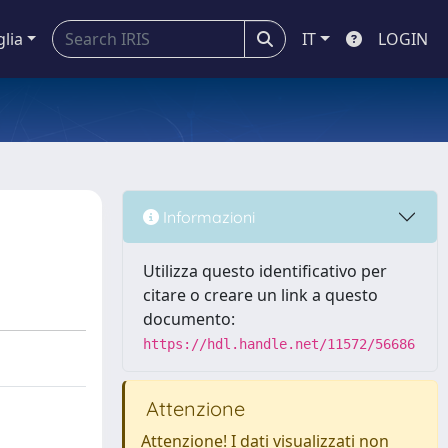
glia
IT
LOGIN
Informazioni
Utilizza questo identificativo per
citare o creare un link a questo
documento:
https://hdl.handle.net/11572/56686
Attenzione
Attenzione! I dati visualizzati non