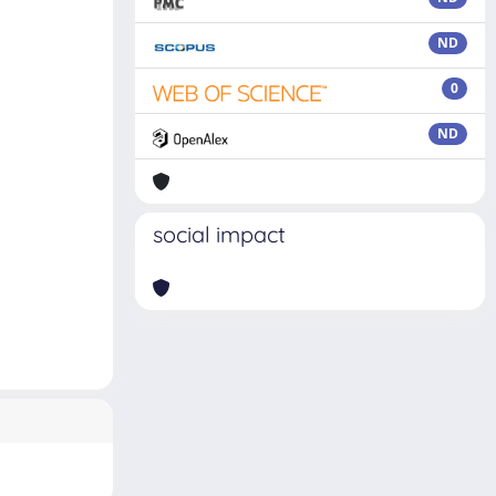
ND
0
ND
social impact