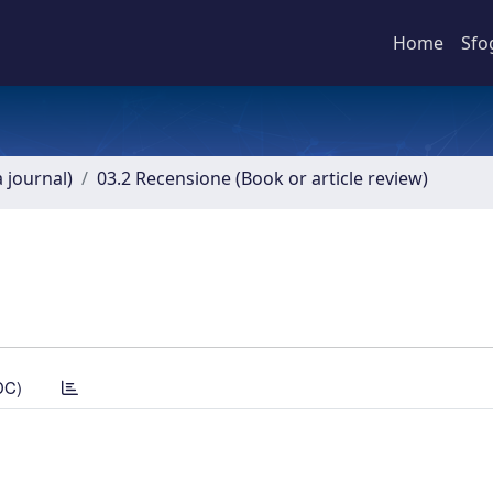
Home
Sfo
a journal)
03.2 Recensione (Book or article review)
DC)