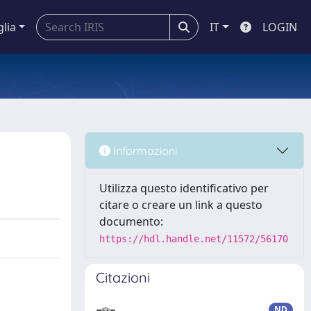
glia
IT
LOGIN
Informazioni
Utilizza questo identificativo per
citare o creare un link a questo
documento:
https://hdl.handle.net/11572/56170
Citazioni
ND