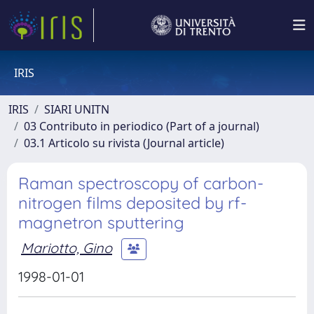
IRIS
IRIS
SIARI UNITN
03 Contributo in periodico (Part of a journal)
03.1 Articolo su rivista (Journal article)
Raman spectroscopy of carbon-
nitrogen films deposited by rf-
magnetron sputtering
Mariotto, Gino
1998-01-01