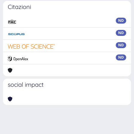
Citazioni
ND
ND
ND
ND
social impact
Powered by
IRIS
-
about IRIS
-