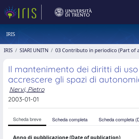
IRIS
IRIS
SIARI UNITN
03 Contributo in periodico (Part of 
Il mantenimento dei diritti di us
accrescere gli spazi di autonomi
Nervi, Pietro
2003-01-01
Scheda breve
Scheda completa
Scheda completa (
Anno di pubblicazione (Date of publication)