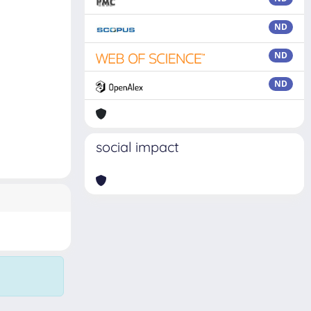
ND
ND
ND
social impact