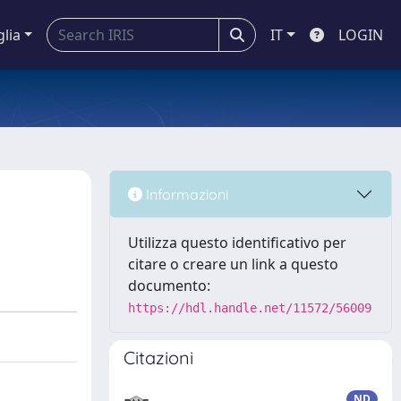
glia
IT
LOGIN
Informazioni
Utilizza questo identificativo per
citare o creare un link a questo
documento:
https://hdl.handle.net/11572/56009
Citazioni
ND