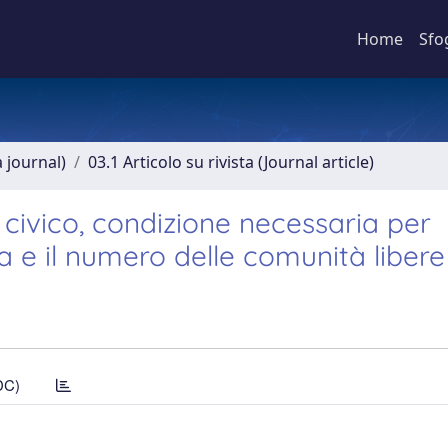
Home
Sfo
a journal)
03.1 Articolo su rivista (Journal article)
o civico, condizione necessaria per
a e il numero delle comunità libere
DC)