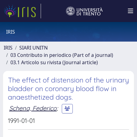
IRIS
IRIS
SIARI UNITN
03 Contributo in periodico (Part of a journal)
03.1 Articolo su rivista (Journal article)
The effect of distension of the urinary
bladder on coronary blood flow in
anaesthetized dogs.
Schena, Federico
;
1991-01-01