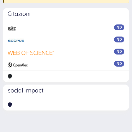
Citazioni
ND
ND
ND
ND
social impact