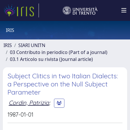
IRIS
IRIS
SIARI UNITN
03 Contributo in periodico (Part of a journal)
03.1 Articolo su rivista (Journal article)
Subject Clitics in two Italian Dialects:
a Perspective on the Null Subject
Parameter
Cordin, Patrizia
;
1987-01-01