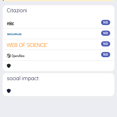
Citazioni
ND
ND
ND
ND
social impact