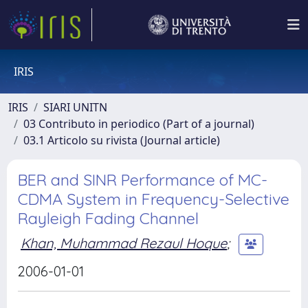
IRIS
IRIS
SIARI UNITN
03 Contributo in periodico (Part of a journal)
03.1 Articolo su rivista (Journal article)
BER and SINR Performance of MC-
CDMA System in Frequency-Selective
Rayleigh Fading Channel
Khan, Muhammad Rezaul Hoque
;
2006-01-01