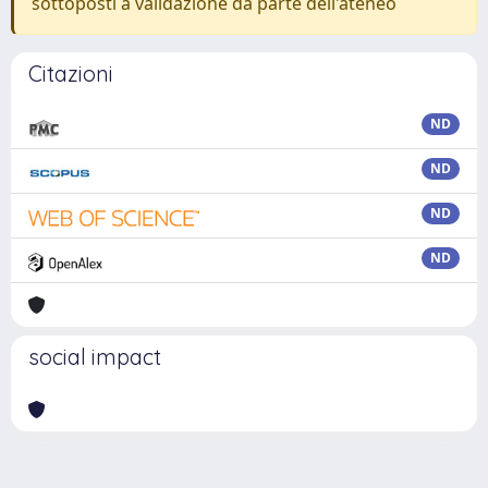
sottoposti a validazione da parte dell'ateneo
Citazioni
ND
ND
ND
ND
social impact