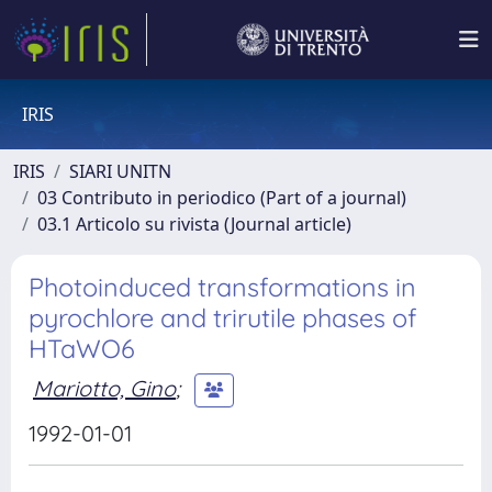
IRIS
IRIS
SIARI UNITN
03 Contributo in periodico (Part of a journal)
03.1 Articolo su rivista (Journal article)
Photoinduced transformations in
pyrochlore and trirutile phases of
HTaWO6
Mariotto, Gino
;
1992-01-01