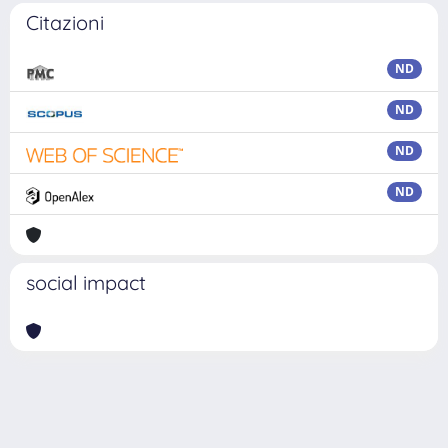
Citazioni
ND
ND
ND
ND
social impact
Powered by
IRIS
-
about IRIS
-