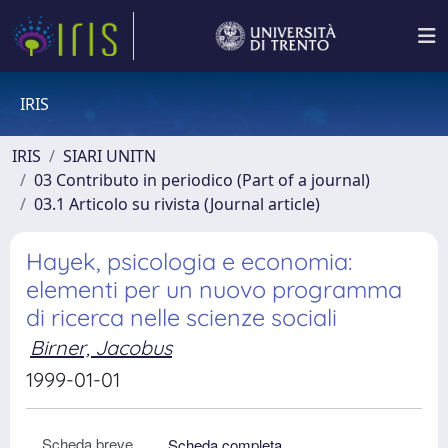
IRIS
IRIS
SIARI UNITN
03 Contributo in periodico (Part of a journal)
03.1 Articolo su rivista (Journal article)
Hayek, psicologia e economia:
elementi per un nuovo programma
di ricerca nelle scienze sociali
Birner, Jacobus
1999-01-01
Scheda breve
Scheda completa