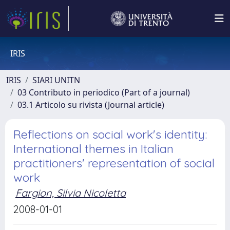
IRIS
IRIS
SIARI UNITN
03 Contributo in periodico (Part of a journal)
03.1 Articolo su rivista (Journal article)
Reflections on social work's identity:
International themes in Italian
practitioners' representation of social
work
Fargion, Silvia Nicoletta
2008-01-01