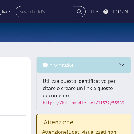
glia
IT
LOGIN
Informazioni
Utilizza questo identificativo per
citare o creare un link a questo
documento:
https://hdl.handle.net/11572/55569
Attenzione
Attenzione! I dati visualizzati non