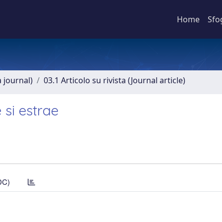
Home
Sfo
a journal)
03.1 Articolo su rivista (Journal article)
 si estrae
DC)