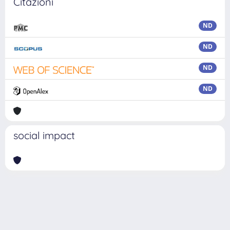
Citazioni
ND
ND
ND
ND
social impact
Powered by
IRIS
-
about IRIS
-