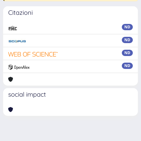
Citazioni
ND
ND
ND
ND
social impact