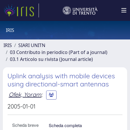
IRIS
IRIS
SIARI UNITN
03 Contributo in periodico (Part of a journal)
03.1 Articolo su rivista (Journal article)
Uplink analysis with mobile devices
using directional-smart antennas
Ofek, Yoram
;
2005-01-01
Scheda breve
Scheda completa