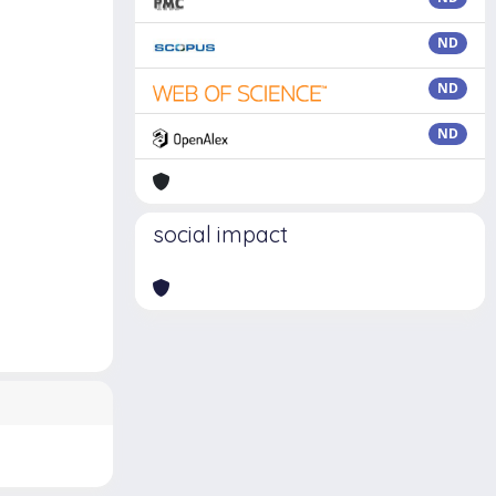
ND
ND
ND
social impact