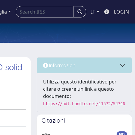
glia
IT
LOGIN
 solid
Informazioni
Utilizza questo identificativo per
citare o creare un link a questo
documento:
https://hdl.handle.net/11572/54746
Citazioni
ND