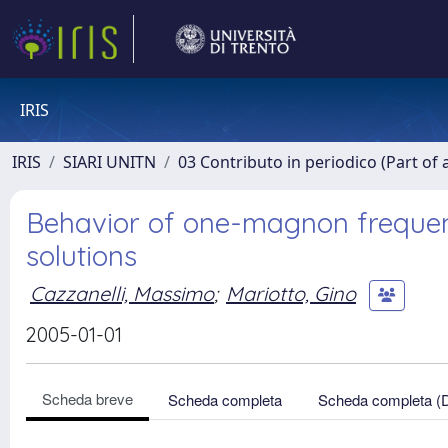
IRIS
IRIS
SIARI UNITN
03 Contributo in periodico (Part of 
Behavior of one-magnon frequen
solutions
Cazzanelli, Massimo
;
Mariotto, Gino
2005-01-01
Scheda breve
Scheda completa
Scheda completa (