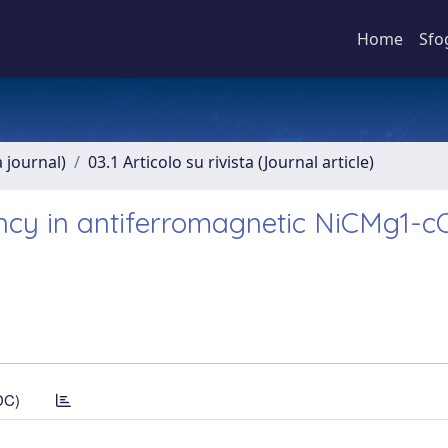
Home
Sfo
a journal)
03.1 Articolo su rivista (Journal article)
cy in antiferromagnetic NiCMg1-cO
DC)