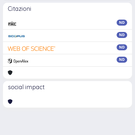
Citazioni
ND
ND
ND
ND
social impact