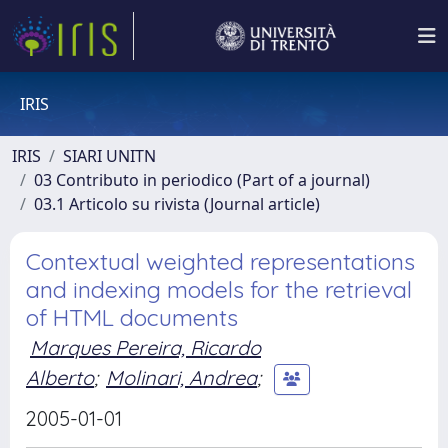
IRIS
IRIS
SIARI UNITN
03 Contributo in periodico (Part of a journal)
03.1 Articolo su rivista (Journal article)
Contextual weighted representations
and indexing models for the retrieval
of HTML documents
Marques Pereira, Ricardo
Alberto
;
Molinari, Andrea
;
2005-01-01