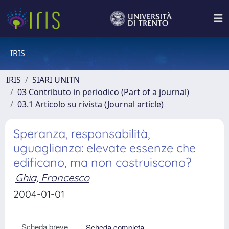
IRIS
IRIS
SIARI UNITN
03 Contributo in periodico (Part of a journal)
03.1 Articolo su rivista (Journal article)
Speranza, responsabilità,
uguaglianza: elevate essenze che
edificano, ma non costruiscono?
Ghia, Francesco
2004-01-01
Scheda breve
Scheda completa