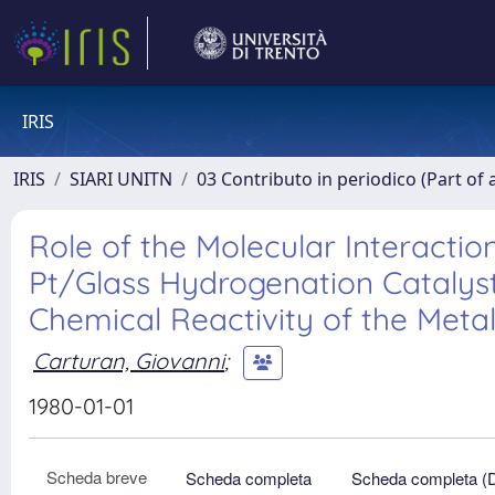
IRIS
IRIS
SIARI UNITN
03 Contributo in periodico (Part of 
Role of the Molecular Interactio
Pt/Glass Hydrogenation Catalyst
Chemical Reactivity of the Meta
Carturan, Giovanni
;
1980-01-01
Scheda breve
Scheda completa
Scheda completa (