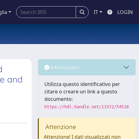
glia
IT
LOGIN
d
Informazioni
te and
Utilizza questo identificativo per
citare o creare un link a questo
documento:
https://hdl.handle.net/11572/54518
Attenzione
Attenzione! I dati visualizzati non