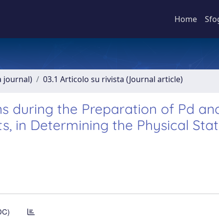
Home
Sfo
a journal)
03.1 Articolo su rivista (Journal article)
ns during the Preparation of Pd an
s, in Determining the Physical Sta
l
DC)