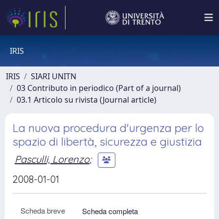
IRIS
IRIS
SIARI UNITN
03 Contributo in periodico (Part of a journal)
03.1 Articolo su rivista (Journal article)
La nuova procedura d'urgenza per lo
spazio di libertà, sicurezza e giustizia
Pasculli, Lorenzo
;
2008-01-01
Scheda breve
Scheda completa