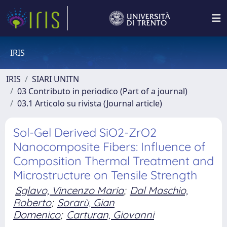
IRIS
IRIS
SIARI UNITN
03 Contributo in periodico (Part of a journal)
03.1 Articolo su rivista (Journal article)
Sol-Gel Derived SiO2-ZrO2
Nanocomposite Fibers: Influence of
Composition Thermal Treatment and
Microstructure on Tensile Strength
Sglavo, Vincenzo Maria
;
Dal Maschio,
Roberto
;
Sorarù, Gian
Domenico
;
Carturan, Giovanni