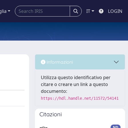
glia
IT
LOGIN
Informazioni
Utilizza questo identificativo per
citare o creare un link a questo
documento:
https://hdl.handle.net/11572/54141
Citazioni
ND