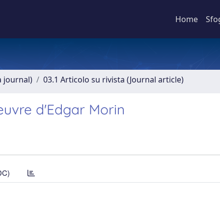
Home
Sfo
a journal)
03.1 Articolo su rivista (Journal article)
oeuvre d'Edgar Morin
DC)