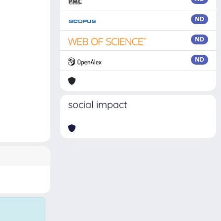
ND
ND
ND
social impact