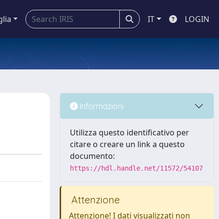
glia
IT
LOGIN
Informazioni
Utilizza questo identificativo per
citare o creare un link a questo
documento:
https://hdl.handle.net/11572/54107
Attenzione
Attenzione! I dati visualizzati non