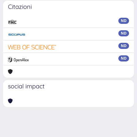
Citazioni
ND
ND
ND
ND
social impact
Powered by
IRIS
-
about IRIS
-