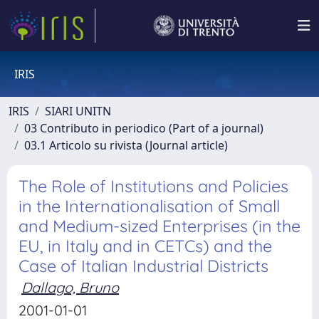
IRIS
IRIS
SIARI UNITN
03 Contributo in periodico (Part of a journal)
03.1 Articolo su rivista (Journal article)
The Role of Institutions and Policies
in the Internationalisation of Small
and Medium-sized Enterprises (in the
EU, in Italy and in CETCs) and the
Case of Italian Industrial Districts
Dallago, Bruno
2001-01-01