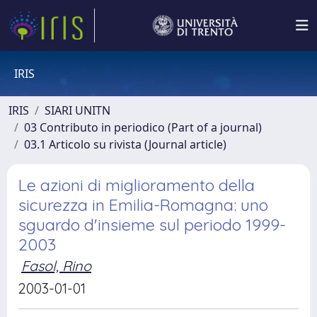
IRIS
IRIS
SIARI UNITN
03 Contributo in periodico (Part of a journal)
03.1 Articolo su rivista (Journal article)
Le azioni di miglioramento della
sicurezza in Emilia-Romagna: uno
sguardo d'insieme sul periodo 1999-
2003
Fasol, Rino
2003-01-01