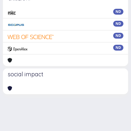
ND
ND
ND
ND
social impact
Powered by
IRIS
-
about IRIS
-
Utilizzo dei cookie
Copyright © 2026