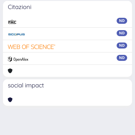
Citazioni
ND
ND
ND
ND
social impact
Powered by
IRIS
-
about IRIS
-