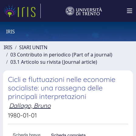
IRIS
IRIS
SIARI UNITN
03 Contributo in periodico (Part of a journal)
03.1 Articolo su rivista (Journal article)
Cicli e fluttuazioni nelle economie
socialiste: una rassegna delle
principali interpretazioni
Dallago, Bruno
1980-01-01
Scheda breve
Scheda completa