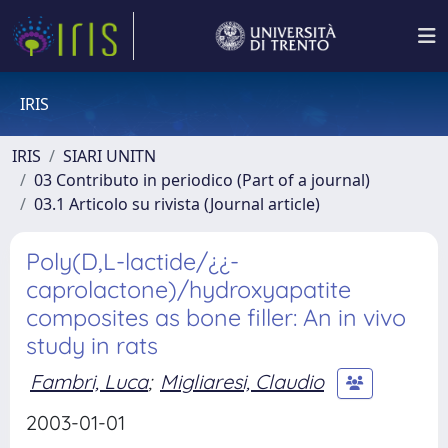
IRIS
IRIS
SIARI UNITN
03 Contributo in periodico (Part of a journal)
03.1 Articolo su rivista (Journal article)
Poly(D,L-lactide/¿¿-
caprolactone)/hydroxyapatite
composites as bone filler: An in vivo
study in rats
Fambri, Luca
;
Migliaresi, Claudio
2003-01-01