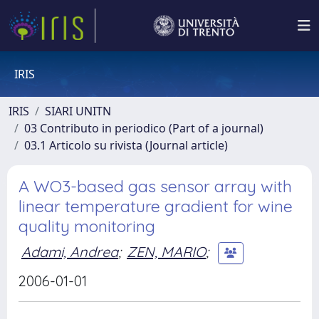
IRIS
IRIS
SIARI UNITN
03 Contributo in periodico (Part of a journal)
03.1 Articolo su rivista (Journal article)
A WO3-based gas sensor array with
linear temperature gradient for wine
quality monitoring
Adami, Andrea
;
ZEN, MARIO
;
2006-01-01