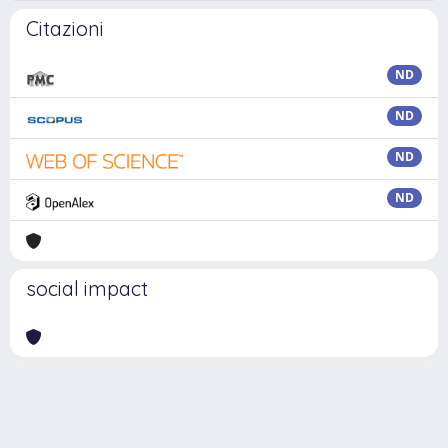
Citazioni
ND
ND
ND
ND
social impact