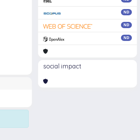
ND
ND
ND
social impact