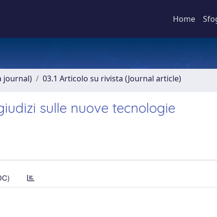
Home
Sfo
a journal)
03.1 Articolo su rivista (Journal article)
iudizi sulle nuove tecnologie
DC)