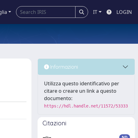
glia
IT
LOGIN
Informazioni
Utilizza questo identificativo per
citare o creare un link a questo
documento:
https://hdl.handle.net/11572/53333
Citazioni
ND