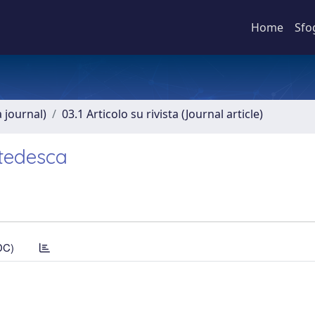
Home
Sfo
a journal)
03.1 Articolo su rivista (Journal article)
 tedesca
DC)