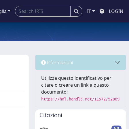
glia
IT
LOGIN
Informazioni
Utilizza questo identificativo per
citare o creare un link a questo
documento:
https://hdl.handle.net/11572/52889
Citazioni
ND