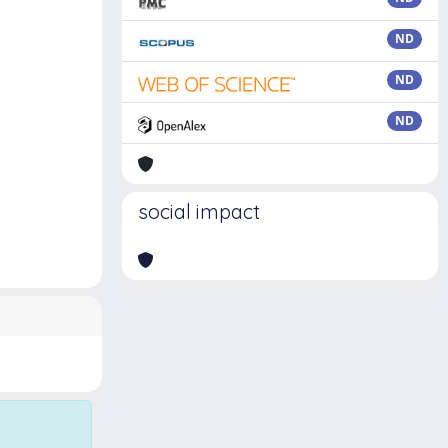
ND
ND
ND
social impact