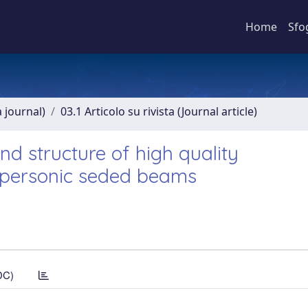
Home
Sfo
a journal)
03.1 Articolo su rivista (Journal article)
nd structure of high quality
supersonic seded beams
DC)