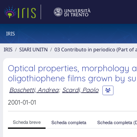
IRIS
IRIS
SIARI UNITN
03 Contributo in periodico (Part of 
Optical properties, morphology a
oligothiophene films grown by 
Boschetti, Andrea
;
Scardi, Paolo
2001-01-01
Scheda breve
Scheda completa
Scheda completa (