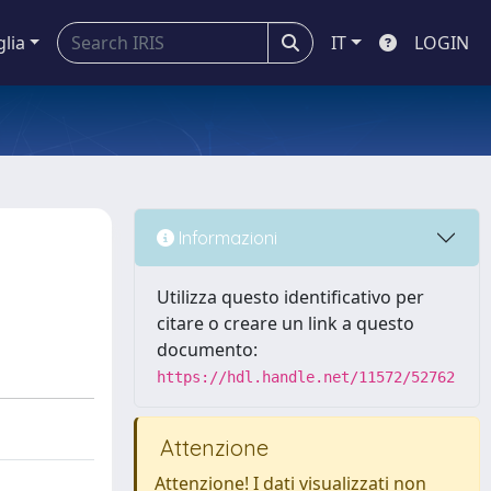
glia
IT
LOGIN
Informazioni
Utilizza questo identificativo per
citare o creare un link a questo
documento:
https://hdl.handle.net/11572/52762
Attenzione
Attenzione! I dati visualizzati non