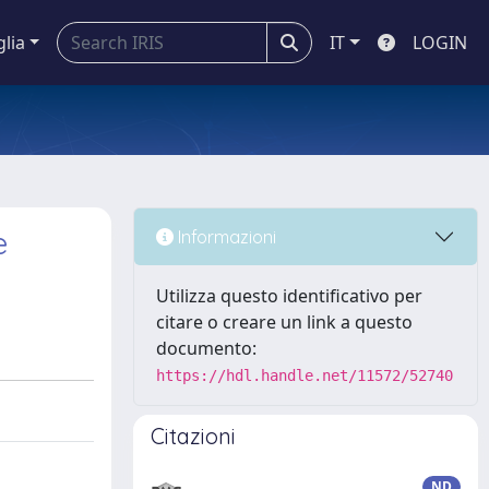
glia
IT
LOGIN
e
Informazioni
Utilizza questo identificativo per
citare o creare un link a questo
documento:
https://hdl.handle.net/11572/52740
Citazioni
ND