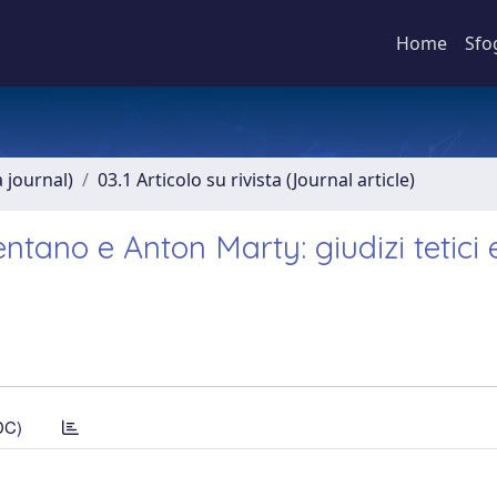
Home
Sfo
a journal)
03.1 Articolo su rivista (Journal article)
entano e Anton Marty: giudizi tetici 
DC)