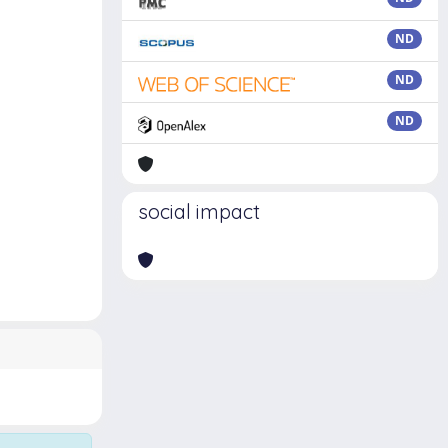
ND
ND
ND
social impact