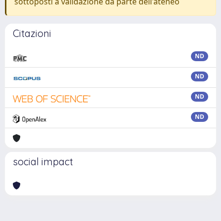
sottoposti a validazione da parte dell'ateneo
Citazioni
ND
ND
ND
ND
social impact