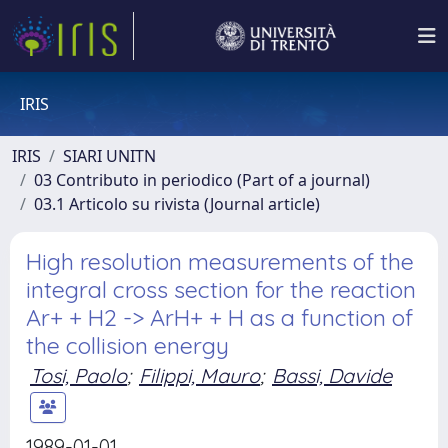
IRIS
IRIS
SIARI UNITN
03 Contributo in periodico (Part of a journal)
03.1 Articolo su rivista (Journal article)
High resolution measurements of the
integral cross section for the reaction
Ar+ + H2 -> ArH+ + H as a function of
the collision energy
Tosi, Paolo
;
Filippi, Mauro
;
Bassi, Davide
1989-01-01