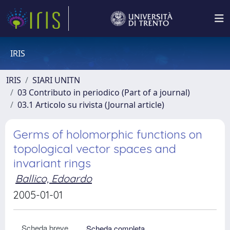
IRIS
IRIS
SIARI UNITN
03 Contributo in periodico (Part of a journal)
03.1 Articolo su rivista (Journal article)
Germs of holomorphic functions on
topological vector spaces and
invariant rings
Ballico, Edoardo
2005-01-01
Scheda breve
Scheda completa