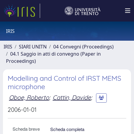
IRIS
IRIS
SIARI UNITN
04 Convegni (Proceedings)
04.1 Saggio in atti di convegno (Paper in
Proceedings)
Modelling and Control of IRST MEMS
microphone
Oboe, Roberto
;
Cattin, Davide
;
2006-01-01
Scheda breve
Scheda completa