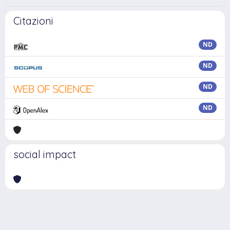
Citazioni
ND
ND
ND
ND
social impact