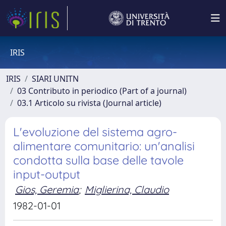
IRIS
IRIS
SIARI UNITN
03 Contributo in periodico (Part of a journal)
03.1 Articolo su rivista (Journal article)
L'evoluzione del sistema agro-
alimentare comunitario: un'analisi
condotta sulla base delle tavole
input-output
Gios, Geremia
;
Miglierina, Claudio
1982-01-01