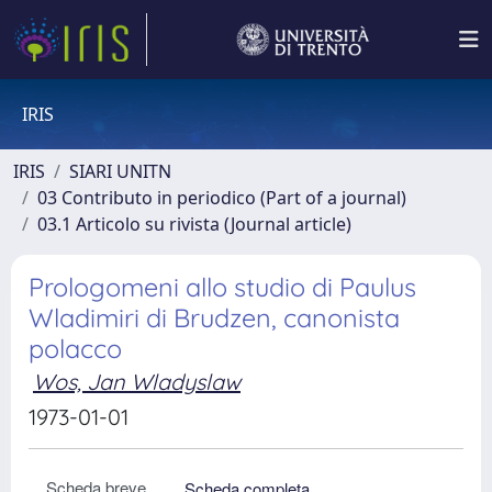
IRIS
IRIS
SIARI UNITN
03 Contributo in periodico (Part of a journal)
03.1 Articolo su rivista (Journal article)
Prologomeni allo studio di Paulus
Wladimiri di Brudzen, canonista
polacco
Wos, Jan Wladyslaw
1973-01-01
Scheda breve
Scheda completa