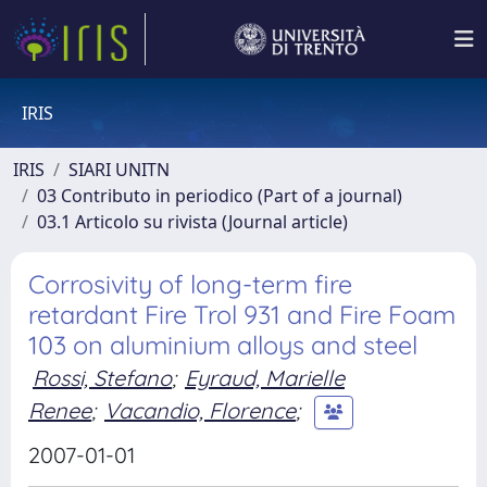
IRIS
IRIS
SIARI UNITN
03 Contributo in periodico (Part of a journal)
03.1 Articolo su rivista (Journal article)
Corrosivity of long-term fire
retardant Fire Trol 931 and Fire Foam
103 on aluminium alloys and steel
Rossi, Stefano
;
Eyraud, Marielle
Renee
;
Vacandio, Florence
;
2007-01-01