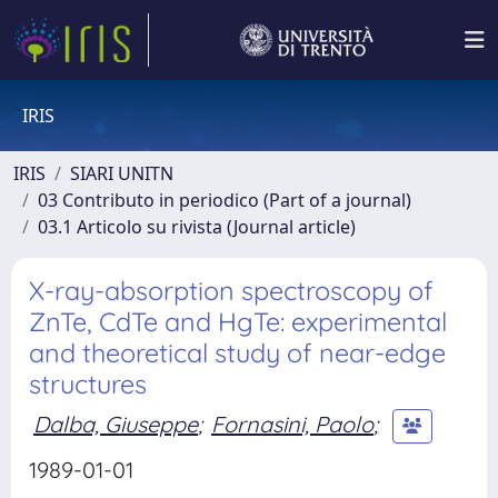
IRIS
IRIS
SIARI UNITN
03 Contributo in periodico (Part of a journal)
03.1 Articolo su rivista (Journal article)
X-ray-absorption spectroscopy of
ZnTe, CdTe and HgTe: experimental
and theoretical study of near-edge
structures
Dalba, Giuseppe
;
Fornasini, Paolo
;
1989-01-01